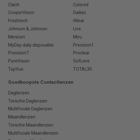
Clariti
Colored
CooperVision
Dailies
Freshtech
iWear
Johnson & Johnson
Live
Menicon
Miru
MyDay daily disposable
Precision1
Precision7
Proclear
PureVision
SofLens
TopVue
TOTAL30
Goedkoopste Contactlenzen
Daglenzen
Torische Daglenzen
Multifocale Daglenzen
Maandlenzen
Torische Maandlenzen
Multifocale Maandlenzen