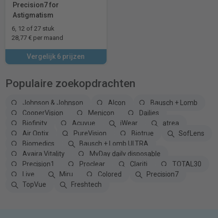
Precision7 for
Astigmatism
6, 12 of 27 stuk
28,77 € per maand
Vergelijk 6 prijzen
Populaire zoekopdrachten
Johnson & Johnson
Alcon
Bausch + Lomb
CooperVision
Menicon
Dailies
Biofinity
Acuvue
iWear
atrea
Air Optix
PureVision
Biotrue
SofLens
Biomedics
Bausch + Lomb ULTRA
Avaira Vitality
MyDay daily disposable
Precision1
Proclear
Clariti
TOTAL30
Live
Miru
Colored
Precision7
TopVue
Freshtech