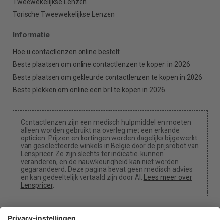
Tweewekelijkse Lenzen
Torische Tweewekelijkse Lenzen
Informatie
Hoe u contactlenzen online bestelt
Beste plaatsen om online contactlenzen te kopen in 2026
Beste plaatsen om gekleurde contactlenzen te kopen in 2026
Beste plekken om online een bril te kopen in 2026
Contactlenzen zijn een medisch hulpmiddel en moeten
alleen worden gebruikt na overleg met een erkende
opticien. Prijzen en kortingen worden dagelijks bijgewerkt
van geselecteerde winkels in België door de prijsrobot van
Lenspricer. Ze zijn slechts ter indicatie, kunnen
veranderen, en de nauwkeurigheid kan niet worden
gegarandeerd. Deze pagina bevat geen medisch advies
en kan gedeeltelijk vertaald zijn door AI.
Lees meer over
Lenspricer
.