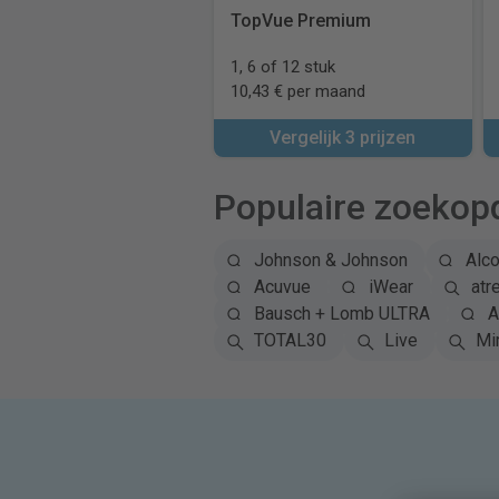
TopVue Premium
1, 6 of 12 stuk
10,43 € per maand
Vergelijk 3 prijzen
Populaire zoekop
Johnson & Johnson
Alc
Acuvue
iWear
atr
Bausch + Lomb ULTRA
A
TOTAL30
Live
Mi