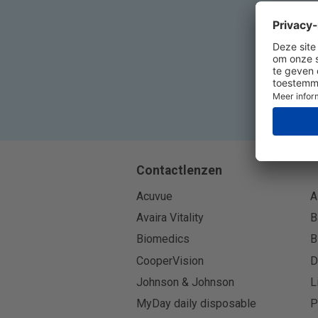
Contactlenzen
Acuvue
A
Avaira Vitality
B
Biomedics
B
CooperVision
D
Johnson & Johnson
L
MyDay daily disposable
P