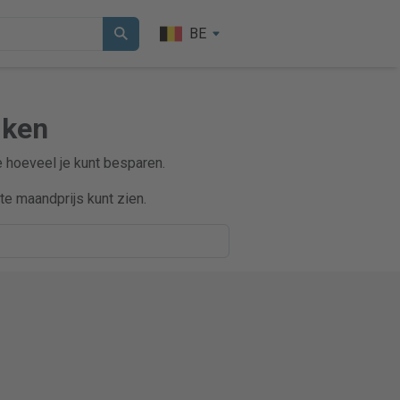
BE
jken
e hoeveel je kunt besparen.
e maandprijs kunt zien.