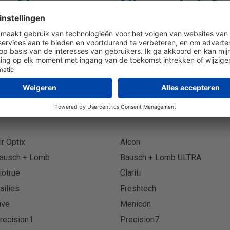
Abonneer op Nieuwsbrief
Abonn
ir Optix
Alcon
ausch + Lomb
Bausch + Lomb ULTRA
iotrue
Clariti
ailies
Freshtech
ive
Menicon
recision1
Precision7