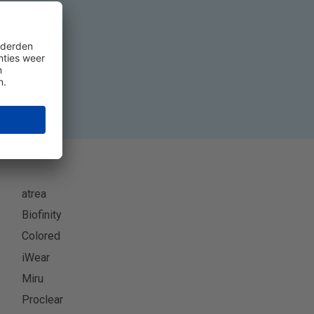
eer
atrea
Biofinity
Colored
iWear
Miru
Proclear