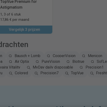
TopVue Premium for
Astigmatism
1, 3 of 6 stuk
17,86 € per maand
Vergelijk 3 prijzen
drachten
on
Bausch + Lomb
CooperVision
Menicon
ea
Air Optix
PureVision
Biotrue
SofLe
vaira Vitality
MyDay daily disposable
Precision1
ru
Colored
Precision7
TopVue
Fresh