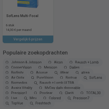
SofLens Multi-Focal
6 stuk
14,30 € per maand
Vergelijk 6 prijzen
Populaire zoekopdrachten
Johnson & Johnson
Alcon
Bausch + Lomb
CooperVision
Menicon
Dailies
Biofinity
Acuvue
iWear
atrea
Air Optix
PureVision
Biotrue
SofLens
Biomedics
Bausch + Lomb ULTRA
Avaira Vitality
MyDay daily disposable
Precision1
Proclear
Clariti
TOTAL30
Live
Miru
Colored
Precision7
TopVue
Freshtech