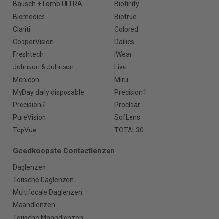
Bausch + Lomb ULTRA
Biofinity
Biomedics
Biotrue
Clariti
Colored
CooperVision
Dailies
Freshtech
iWear
Johnson & Johnson
Live
Menicon
Miru
MyDay daily disposable
Precision1
Precision7
Proclear
PureVision
SofLens
TopVue
TOTAL30
Goedkoopste Contactlenzen
Daglenzen
Torische Daglenzen
Multifocale Daglenzen
Maandlenzen
Torische Maandlenzen