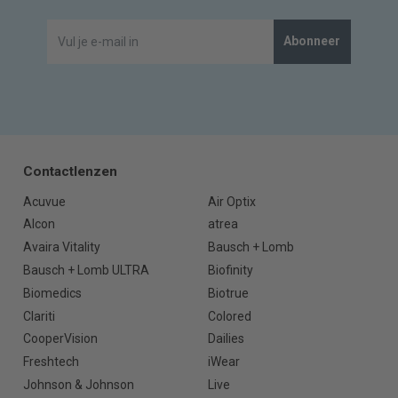
Abonneer
Contactlenzen
Acuvue
Air Optix
Alcon
atrea
Avaira Vitality
Bausch + Lomb
Bausch + Lomb ULTRA
Biofinity
Biomedics
Biotrue
Clariti
Colored
CooperVision
Dailies
Freshtech
iWear
Johnson & Johnson
Live