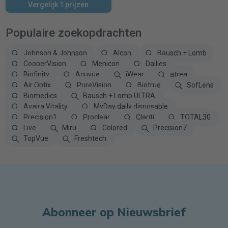
Vergelijk 1 prijzen
Populaire zoekopdrachten
Johnson & Johnson
Alcon
Bausch + Lomb
CooperVision
Menicon
Dailies
Biofinity
Acuvue
iWear
atrea
Air Optix
PureVision
Biotrue
SofLens
Biomedics
Bausch + Lomb ULTRA
Avaira Vitality
MyDay daily disposable
Precision1
Proclear
Clariti
TOTAL30
Live
Miru
Colored
Precision7
TopVue
Freshtech
Abonneer op Nieuwsbrief