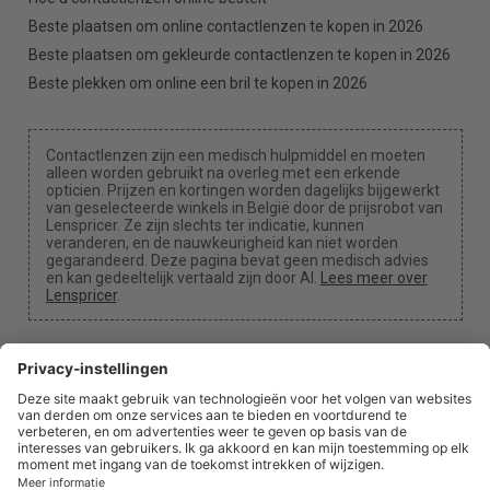
Beste plaatsen om online contactlenzen te kopen in 2026
Beste plaatsen om gekleurde contactlenzen te kopen in 2026
Beste plekken om online een bril te kopen in 2026
Contactlenzen zijn een medisch hulpmiddel en moeten
alleen worden gebruikt na overleg met een erkende
opticien. Prijzen en kortingen worden dagelijks bijgewerkt
van geselecteerde winkels in België door de prijsrobot van
Lenspricer. Ze zijn slechts ter indicatie, kunnen
veranderen, en de nauwkeurigheid kan niet worden
gegarandeerd. Deze pagina bevat geen medisch advies
en kan gedeeltelijk vertaald zijn door AI.
Lees meer over
Lenspricer
.
Cookie-instellingen
We kunnen een commissie ontvangen als je een van
onze links gebruikt voor een aankoop.