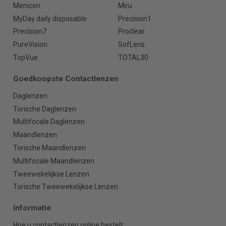
Menicon
Miru
MyDay daily disposable
Precision1
Precision7
Proclear
PureVision
SofLens
TopVue
TOTAL30
Goedkoopste Contactlenzen
Daglenzen
Torische Daglenzen
Multifocale Daglenzen
Maandlenzen
Torische Maandlenzen
Multifocale Maandlenzen
Tweewekelijkse Lenzen
Torische Tweewekelijkse Lenzen
Informatie
Hoe u contactlenzen online bestelt