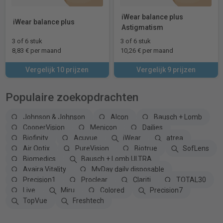
iWear balance plus
iWear balance plus
Astigmatism
3 of 6 stuk
3 of 6 stuk
8,83 € per maand
10,26 € per maand
Vergelijk 10 prijzen
Vergelijk 9 prijzen
Populaire zoekopdrachten
Johnson & Johnson
Alcon
Bausch + Lomb
CooperVision
Menicon
Dailies
Biofinity
Acuvue
iWear
atrea
Air Optix
PureVision
Biotrue
SofLens
Biomedics
Bausch + Lomb ULTRA
Avaira Vitality
MyDay daily disposable
Precision1
Proclear
Clariti
TOTAL30
Live
Miru
Colored
Precision7
TopVue
Freshtech