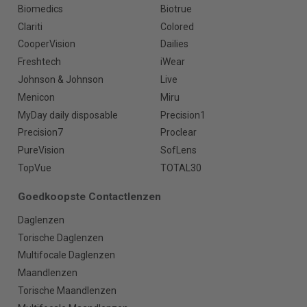
Biomedics
Biotrue
Clariti
Colored
CooperVision
Dailies
Freshtech
iWear
Johnson & Johnson
Live
Menicon
Miru
MyDay daily disposable
Precision1
Precision7
Proclear
PureVision
SofLens
TopVue
TOTAL30
Goedkoopste Contactlenzen
Daglenzen
Torische Daglenzen
Multifocale Daglenzen
Maandlenzen
Torische Maandlenzen